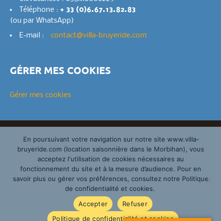
Téléphone :
+ 33 (0)6.67.13.82.83
(ou par WhatsApp)
E-mail :
contact@villa-bruyeride.com
GÉRER MES COOKIES
Gérer mes cookies
Copyright 2019–2026 – Tous droits réservés – Villa
En poursuivant votre navigation sur notre site www.villa-
bruyeride.com (location saisonnière dans le Morbihan), vous
Bruyeride |
Mentions légales
acceptez l'utilisation de cookies nécessaires au
Design by
Fly Themes
fonctionnement du site et à la mesure d’audience. Pour en
savoir plus ou gérer vos préférences, consultez notre Politique
de confidentialité et cookies.
Accepter
Refuser
RÉSERVATION
Politique de confidentialité et cookies