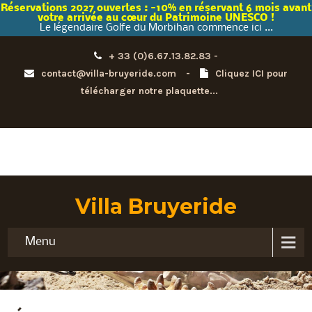
Réservations 2027 ouvertes : -10% en réservant 6 mois avant
votre arrivée au cœur du Patrimoine UNESCO
!
Le légendaire Golfe du Morbihan commence ici ...
+ 33 (0)6.67.13.82.83 -
contact@villa-bruyeride.com
-
Cliquez ICI pour
télécharger notre plaquette...
Villa Bruyeride
Menu