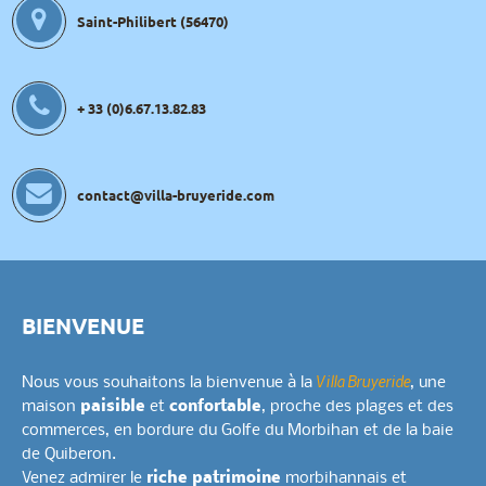
Saint-Philibert (56470)
+ 33 (0)6.67.13.82.83
contact@villa-bruyeride.com
BIENVENUE
Villa Bruyeride
Nous vous souhaitons la bienvenue à la
, une
maison
paisible
et
confortable
, proche des plages et des
commerces, en bordure du Golfe du Morbihan et de la baie
de Quiberon.
Venez admirer le
riche patrimoine
morbihannais et