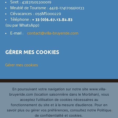
Siret : 43831505300019
Meublé de Tourisme : 4428-1741706610133
Clévacances : 056MS000229
Téléphone :
+ 33 (0)6.67.13.82.83
(ou par WhatsApp)
E-mail :
contact@villa-bruyeride.com
GÉRER MES COOKIES
Gérer mes cookies
Copyright 2019–2026 – Tous droits réservés – Villa
En poursuivant votre navigation sur notre site www.villa-
Bruyeride |
Mentions légales
bruyeride.com (location saisonnière dans le Morbihan), vous
acceptez l'utilisation de cookies nécessaires au
Design by
Fly Themes
fonctionnement du site et à la mesure d’audience. Pour en
savoir plus ou gérer vos préférences, consultez notre Politique
de confidentialité et cookies.