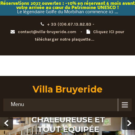
Réservations 2027 ouvertes : -10% en réservant 6 mois avant
votre arrivée au cœur du Patrimoine UNESCO
!
Le légendaire Golfe du Morbihan commence ici ...
+ 33 (0)6.67.13.82.83 -
contact@villa-bruyeride.com
-
Cliquez ICI pour
télécharger notre plaquette...
Villa Bruyeride
LUMIÈRE, CALME ET VOLUPTÉ
Menu
UNE PIÈCE DE VIE
CHALEUREUSE ET
TOUT ÉQUIPÉE